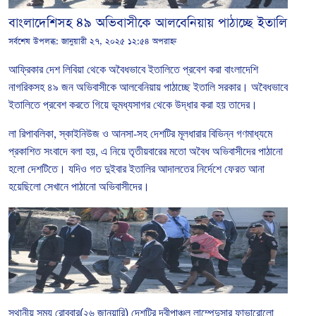
বাংলাদেশিসহ ৪৯ অভিবাসীকে আলবেনিয়ায় পাঠাচ্ছে ইতালি
সর্বশেষ উপলব্ধ:
জানুয়ারী ২৭, ২০২৫ ১২:৫৪ অপরাহ্ন
আফ্রিকার
দেশ
লিবিয়া
থেকে
অবৈধভাবে
ইতালিতে
প্রবেশ
করা
বাংলাদেশি
নাগরিকসহ
৪৯
জন
অভিবাসীকে
আলবেনিয়ায়
পাঠাচ্ছে
ইতালি
সরকার। অবৈধভাবে
ইতালিতে
প্রবেশ
করতে
গিয়ে
ভূমধ্যসাগর
থেকে
উদ্ধার
করা
হয়
তাদের।
লা
রিপাবলিকা
,
স্কাইনিউজ
ও
আনসা
-
সহ
দেশটির
মূলধারার
বিভিন্ন
গণমাধ্যমে
প্রকাশিত
সংবাদে
বলা
হয়
,
এ
নিয়ে
তৃতীয়বারের
মতো
অবৈধ
অভিবাসীদের
পাঠানো
হলো
দেশটিতে।
যদিও
গত
দুইবার
ইতালির
আদালতের
নির্দেশে
ফেরত
আনা
হয়েছিলো
সেখানে
পাঠানো
অভিবাসীদের।
স্থানীয়
সময়
রোববার(২৬ জানুয়ারি)
দেশটির
দ্বীপাঞ্চল
লাম্পেদুসার
ফাভারোলো