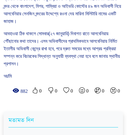
বন্দর
থেকে
বাংলাদেশ
,
মিশর
,
গাম্বিয়া
ও
আইভরি
কোস্টের
৪৯
জন
অভিবাসী
নিয়ে
আলবেনিয়ার
সেনজিন
বন্দরের
উদ্দেশ্যে
রওনা
দেয়
মারিনা
মিলিটারি
নামের
একটি
জাহাজ।
আবহাওয়া
ঠিক
থাকলে
সোমবার(২৭ জানুয়ারি)
দিবাগত
রাতে
আলবেনিয়ায়
পৌঁছানোর
কথা
তাদের।
এসব
অভিবাসীদের
প্রাথমিকভাবে
আলবেনিয়ায়
নির্মিত
ইতালীয়
অভিবাসী
কেন্দ্রে
রাখা
হবে
,
পরে
দ্রুত
সময়ের
মধ্যে
আশ্রয়
প্রক্রিয়া
সম্পন্ন
করে
বিচারকের
সিদ্ধান্ত
অনুযায়ী
ব্যবস্থা
নেয়া
হবে
বলে
জানায়
স্থানীয়
প্রশাসন।
আ/মি
0
0
0
0
0
0
882
মতামত দিন