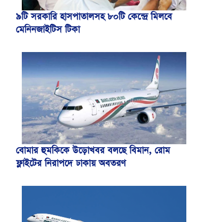
৯টি সরকারি হাসপাতালসহ ৮০টি কেন্দ্রে মিলবে
মেনিনজাইটিস টিকা
বোমার হুমকিকে উড়োখবর বলছে বিমান, রোম
ফ্লাইটের নিরাপদে ঢাকায় অবতরণ