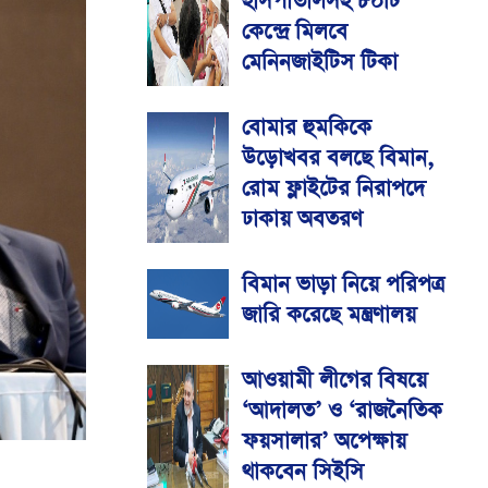
হাসপাতালসহ ৮০টি
কেন্দ্রে মিলবে
মেনিনজাইটিস টিকা
বোমার হুমকিকে
উড়োখবর বলছে বিমান,
রোম ফ্লাইটের নিরাপদে
ঢাকায় অবতরণ
বিমান ভাড়া নিয়ে পরিপত্র
জারি করেছে মন্ত্রণালয়
আওয়ামী লীগের বিষয়ে
‘আদালত’ ও ‘রাজনৈতিক
ফয়সালার’ অপেক্ষায়
থাকবেন সিইসি