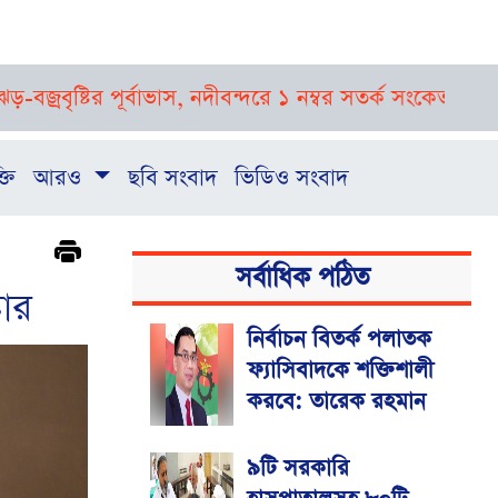
র পূর্বাভাস, নদীবন্দরে ১ নম্বর সতর্ক সংকেত
রাষ্ট্রপতি নির্ব
্তি
আরও
ছবি সংবাদ
ভিডিও সংবাদ
সর্বাধিক পঠিত
টার
নির্বাচন বিতর্ক পলাতক
ফ্যাসিবাদকে শক্তিশালী
করবে: তারেক রহমান
৯টি সরকারি