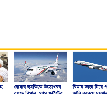
বিমান ভাড়া নিয়ে প
বোমার হুমকিকে উড়োখবর
হ
জারি করেছে মন্ত্রণ
বলছে বিমান, রোম ফ্লাইটের
নিরাপদে ঢাকায় অবতরণ