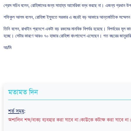
প্রেস
সচিব
বলেন
,
রোহিঙ্গাদের
জন্য
সাহায্য
আমেরিকা
বন্ধ
করছে
না।
এজন্য
প্রধান
উপদ
শফিকুল
আলম
বলেন
,
রোহিঙ্গা
ইস্যুতে
সরকার
এ
বছরই
বড়
আকারে
আন্তর্জাতিক
সম্মেলন
তিনি
বলেন
,
রাখাইন
প্রদেশে
একটা
বড়
রকমের
মানবিক
বিপর্যয়
হয়েছে।
বিপর্যয়ের
মূল
কা
হচ্ছে।
সেটার
কারণে
আরও
৭০
হাজার
রোহিঙ্গা
বাংলাদেশে
এসেছেন।
গত
বছরের
জানুয়ারি
আ/মি
মতামত দিন
শর্ত সমূহ
:
অশালিন শব্দ/বাক্য ব্যবহার করা যাবে না। কাউকে কটাক্ষ করা যাবে না। 