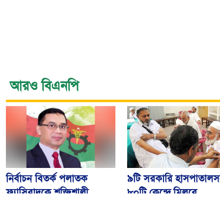
আরও বিএনপি
নির্বাচন বিতর্ক পলাতক
৯টি সরকারি হাসপাতালস
ফ্যাসিবাদকে শক্তিশালী
৮০টি কেন্দ্রে মিলবে
করবে: তারেক রহমান
মেনিনজাইটিস টিকা