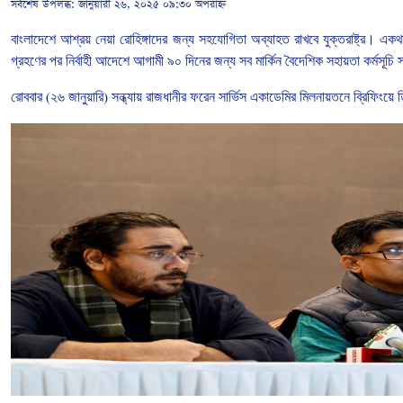
সর্বশেষ উপলব্ধ:
জানুয়ারী ২৬, ২০২৫ ০৯:৩০ অপরাহ্ন
বাংলাদেশে
আশ্রয়
নেয়া
রোহিঙ্গাদের
জন্য
সহযোগিতা
অব্যাহত
রাখবে যুক্তরাষ্ট্র। এক
গ্রহণের
পর
নির্বাহী
আদেশে
আগামী
৯০
দিনের
জন্য
সব
মার্কিন
বৈদেশিক
সহায়তা
কর্মসূচি
স
রোববার
(
২৬
জানুয়ারি
)
সন্ধ্যায়
রাজধানীর
ফরেন
সার্ভিস
একাডেমির
মিলনায়তনে
ব্রিফিংয়ে
ত