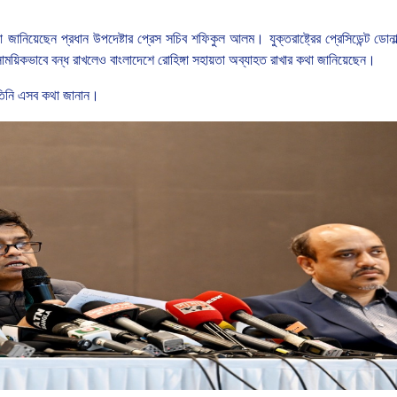
থা জানিয়েছেন প্রধান উপদেষ্টার প্রেস সচিব শফিকুল আলম। যুক্তরাষ্ট্রের
প্রেসিডেন্ট
ডোনাল
াময়িকভাবে
বন্ধ
রাখলেও বাংলাদেশে রোহিঙ্গা সহায়তা অব্যাহত রাখার কথা জানিয়েছেন।
িনি
এসব
কথা
জানান।