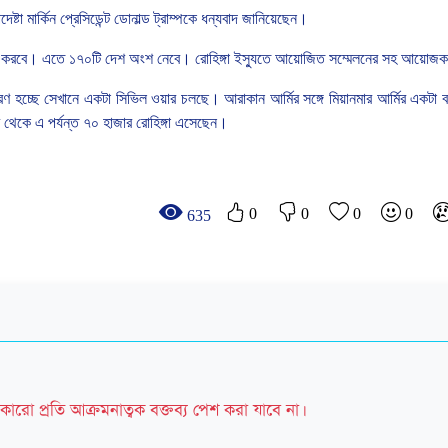
েষ্টা
মার্কিন
প্রেসিডেন্ট
ডোনাল্ড
ট্রাম্পকে
ধন্যবাদ
জানিয়েছেন।
করবে।
এতে
১৭০টি
দেশ
অংশ
নেবে।
রোহিঙ্গা
ইস্যুতে
আয়োজিত
সম্মেলনের
সহ
আয়োজক
রণ
হচ্ছে
সেখানে
একটা
সিভিল
ওয়ার
চলছে।
আরাকান
আর্মির
সঙ্গে
মিয়ানমার
আর্মির
একটা
ব
থেকে
এ
পর্যন্ত
৭০
হাজার
রোহিঙ্গা
এসেছেন।
0
0
0
0
635
কারো প্রতি আক্রমনাত্বক বক্তব্য পেশ করা যাবে না।