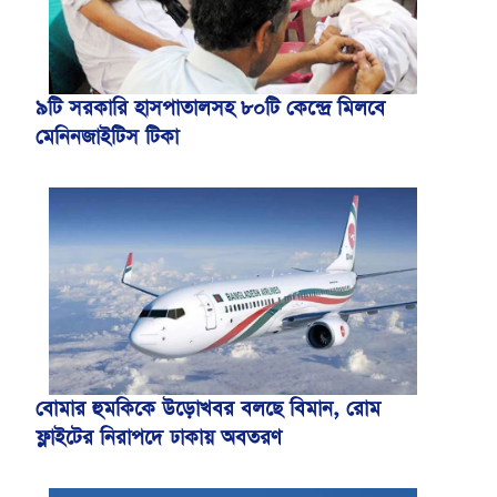
৯টি সরকারি হাসপাতালসহ ৮০টি কেন্দ্রে মিলবে
মেনিনজাইটিস টিকা
বোমার হুমকিকে উড়োখবর বলছে বিমান, রোম
ফ্লাইটের নিরাপদে ঢাকায় অবতরণ