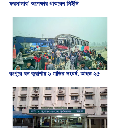
ফয়সালার’ অপেক্ষায় থাকবেন সিইসি
রংপুরে ঘন কুয়াশায় ৬ গাড়ির সংঘর্ষ, আহত ২৫