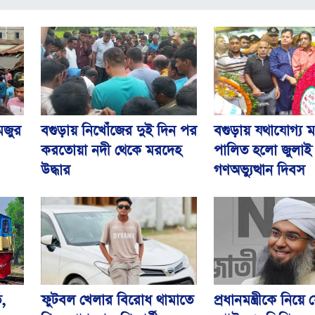
মজুর
বগুড়ায় যথাযোগ্য মর
বগুড়ায় নিখোঁজের দুই দিন পর
পালিত হলো জুলাই
করতোয়া নদী থেকে মরদেহ
গণঅভ্যুত্থান দিবস
উদ্ধার
ত,
ফুটবল খেলার বিরোধ থামাতে
প্রধানমন্ত্রীকে নিয়ে