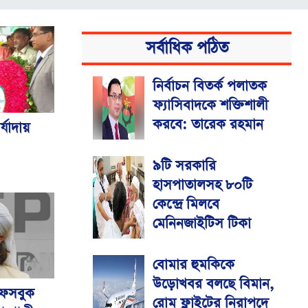
সর্বাধিক পঠিত
নির্বাচন বিতর্ক পলাতক
ফ্যাসিবাদকে শক্তিশালী
করবে: তারেক রহমান
্যাদায়
৯টি সরকারি
হাসপাতালসহ ৮০টি
কেন্দ্রে মিলবে
মেনিনজাইটিস টিকা
বোমার হুমকিকে
উড়োখবর বলছে বিমান,
 ফেসবুক
রোম ফ্লাইটের নিরাপদে