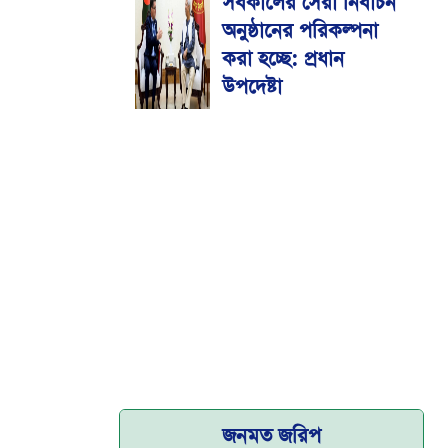
সর্বকালের সেরা নির্বাচন
মেডিকেল বিশ্ববিদ্যালয়
অনুষ্ঠানের পরিকল্পনা
করা হচ্ছে: প্রধান
উপদেষ্টা
জনমত জরিপ