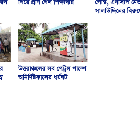
 রেল
গিয়ে প্রাণ গেল শিক্ষার্থীর
পোস্ট, এনসিপি নেত
সালাউদ্দিনের বিরুদ
উত্তরাঞ্চলের সব পেট্রল পাম্পে
ের
অনির্দিষ্টকালের ধর্মঘট
ব