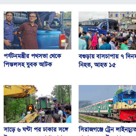
পর্যটনমন্ত্রীর পথসভা থেকে
বগুড়ায় বাসচাপায় ৭ দিন
পিস্তলসহ যুবক আটক
নিহত, আহত ১৫
সিরাজগঞ্জে ট্রেন লাইনচ্যু
সাড়ে ৬ ঘণ্টা পর ঢাকার সঙ্গে