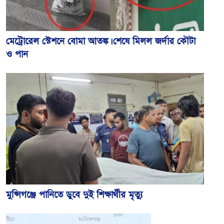
মেট্রোরেল স্টেশনে বোমা আতঙ্ক। শেষে মিলল জর্দার কৌটা
ও পান
মুন্সিগঞ্জে পানিতে ডুবে দুই শিক্ষার্থীর মৃত্যু