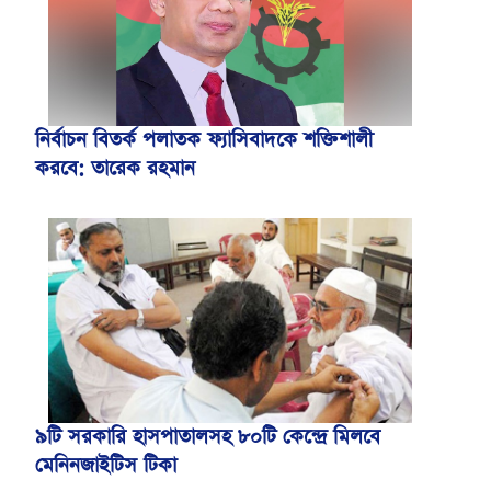
নির্বাচন বিতর্ক পলাতক ফ্যাসিবাদকে শক্তিশালী
করবে: তারেক রহমান
৯টি সরকারি হাসপাতালসহ ৮০টি কেন্দ্রে মিলবে
মেনিনজাইটিস টিকা