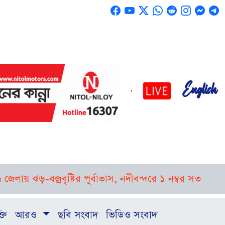
English
ায় ঝড়-বজ্রবৃষ্টির পূর্বাভাস, নদীবন্দরে ১ নম্বর সতর্ক সংকেত
র
্তি
আরও
ছবি সংবাদ
ভিডিও সংবাদ