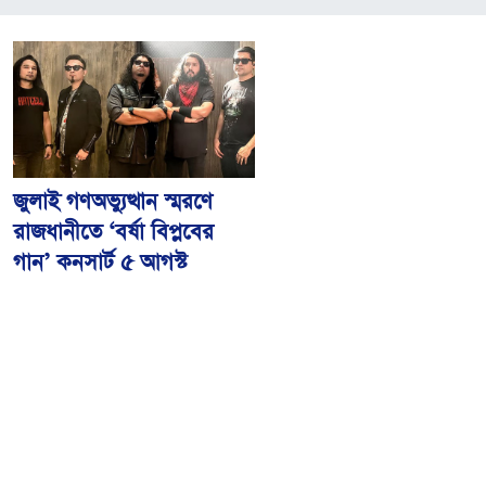
জুলাই গণঅভ্যুত্থান স্মরণে
রাজধানীতে ‘বর্ষা বিপ্লবের
গান’ কনসার্ট ৫ আগস্ট