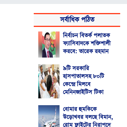
সর্বাধিক পঠিত
নির্বাচন বিতর্ক পলাতক
ফ্যাসিবাদকে শক্তিশালী
করবে: তারেক রহমান
৯টি সরকারি
হাসপাতালসহ ৮০টি
কেন্দ্রে মিলবে
মেনিনজাইটিস টিকা
বোমার হুমকিকে
উড়োখবর বলছে বিমান,
রোম ফ্লাইটের নিরাপদে