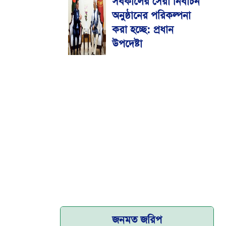
সর্বকালের সেরা নির্বাচন
মেডিকেল বিশ্ববিদ্যালয়
অনুষ্ঠানের পরিকল্পনা
করা হচ্ছে: প্রধান
উপদেষ্টা
জনমত জরিপ