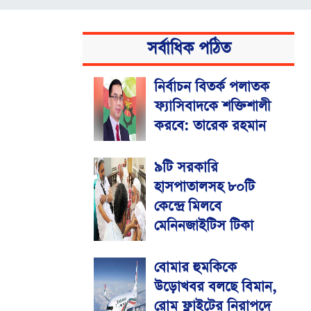
সর্বাধিক পঠিত
নির্বাচন বিতর্ক পলাতক
ফ্যাসিবাদকে শক্তিশালী
করবে: তারেক রহমান
৯টি সরকারি
হাসপাতালসহ ৮০টি
কেন্দ্রে মিলবে
মেনিনজাইটিস টিকা
বোমার হুমকিকে
উড়োখবর বলছে বিমান,
রোম ফ্লাইটের নিরাপদে