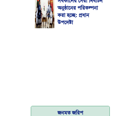
সর্বকালের সেরা নির্বাচন
মেডিকেল বিশ্ববিদ্যালয়
অনুষ্ঠানের পরিকল্পনা
করা হচ্ছে: প্রধান
উপদেষ্টা
জনমত জরিপ