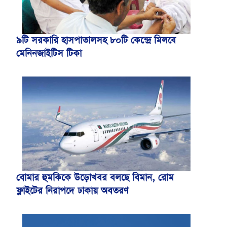
৯টি সরকারি হাসপাতালসহ ৮০টি কেন্দ্রে মিলবে
মেনিনজাইটিস টিকা
বোমার হুমকিকে উড়োখবর বলছে বিমান, রোম
ফ্লাইটের নিরাপদে ঢাকায় অবতরণ