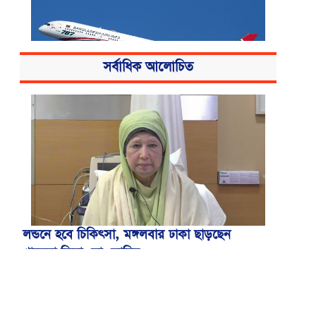
সর্বাধিক আলোচিত
বিমান ভাড়া নিয়ে পরিপত্র জারি করেছে মন্ত্রণালয়
লন্ডনে হবে চিকিৎসা, মঙ্গলবার ঢাকা ছাড়ছেন
খালেদা জিয়া: ডা. জাহিদ।
আওয়ামী লীগের বিষয়ে ‘আদালত’ ও ‘রাজনৈতিক
ফয়সালার’ অপেক্ষায় থাকবেন সিইসি