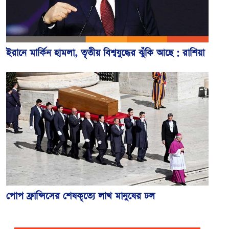
ইরানে মার্কিন হামলা, তৃতীয় বিশ্বযুদ্ধের ঝুঁকি আছে : রাশিয়া
পোপ ফ্রান্সিসের শেষকৃত্যে লাখ মানুষের ঢল