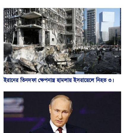
ইরানের তিনদফা ক্ষেপনাস্ত্র হামলায় ইসরায়েলে নিহত ৩।