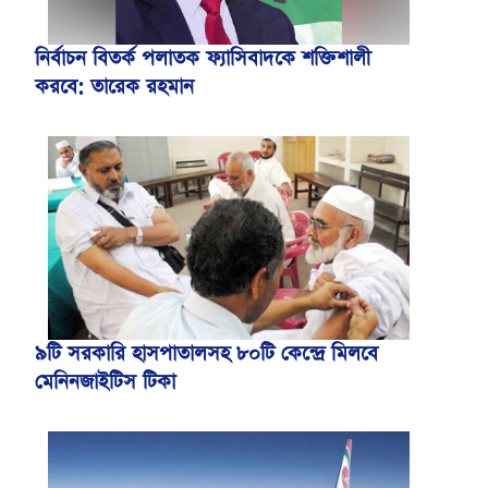
নির্বাচন বিতর্ক পলাতক ফ্যাসিবাদকে শক্তিশালী
করবে: তারেক রহমান
৯টি সরকারি হাসপাতালসহ ৮০টি কেন্দ্রে মিলবে
মেনিনজাইটিস টিকা