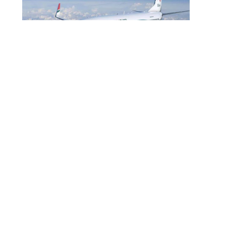
বোমার হুমকিকে উড়োখবর বলছে বিমান, রোম
ফ্লাইটের নিরাপদে ঢাকায় অবতরণ
বিমান ভাড়া নিয়ে পরিপত্র জারি করেছে মন্ত্রণালয়