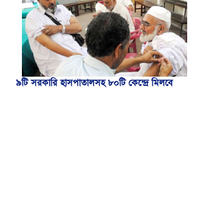
৯টি সরকারি হাসপাতালসহ ৮০টি কেন্দ্রে মিলবে
মেনিনজাইটিস টিকা
বোমার হুমকিকে উড়োখবর বলছে বিমান, রোম