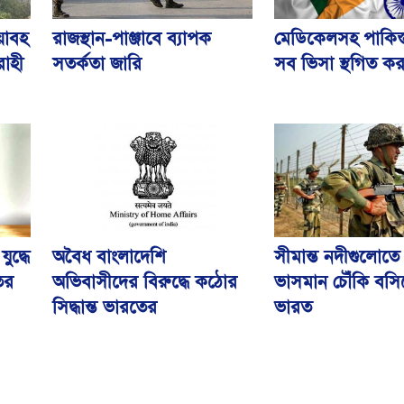
য়াবহ
মেডিকেলসহ পাকিস্
রাজস্থান-পাঞ্জাবে ব্যাপক
োহী
সব ভিসা স্থগিত ক
সতর্কতা জারি
ুদ্ধে
অবৈধ বাংলাদেশি
সীমান্ত নদীগুলোতে
ের
অভিবাসীদের বিরুদ্ধে কঠোর
ভাসমান চৌঁকি বসি
সিদ্ধান্ত ভারতের
ভারত