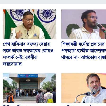
শিক্ষামন্ত্রী ধর্মেন্দ্র প্রধানের
শেখ হাসিনার বক্তব্য দেয়ার
পদত্যাগ ব্যতীত আন্দোল
সঙ্গে ভারত সরকারের কোনও
থামবে না- আশুতোষ রাঙ্কা
সম্পর্ক নেই: রণধীর
জয়সোয়াল