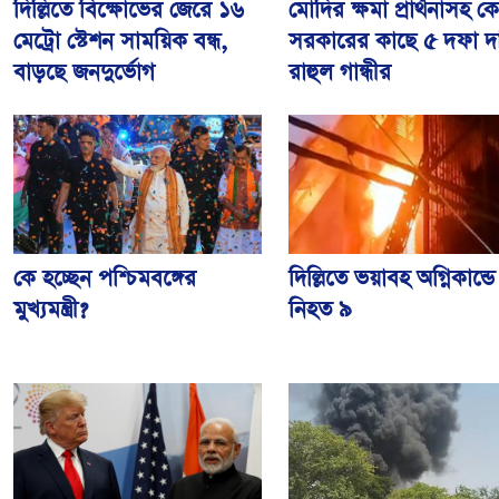
দিল্লিতে বিক্ষোভের জেরে ১৬
মোদির ক্ষমা প্রার্থনাসহ কেন্
মেট্রো স্টেশন সাময়িক বন্ধ,
সরকারের কাছে ৫ দফা দ
বাড়ছে জনদুর্ভোগ
রাহুল গান্ধীর
দিল্লিতে ভয়াবহ অগ্নিকান্ডে
কে হচ্ছেন পশ্চিমবঙ্গের
নিহত ৯
মুখ্যমন্ত্রী?