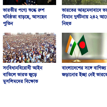
ভারতীয় পণ্যে শুল্কে রুশ
ভারতের আহমেদাবাদে ভ
ঘনিষ্ঠতা বাড়ছে, আসছেন
বিমান দুর্ঘটনায় ২৪২ আর
পুতিন
নিহত
সংবিধানবিরোধী আইন
বাংলাদেশের সঙ্গে বাণিজ্য য
বাতিলে ভারত জুড়ে
জড়ানোর ইচ্ছা নেই ভারত
মুসলিমদের বিক্ষোভ