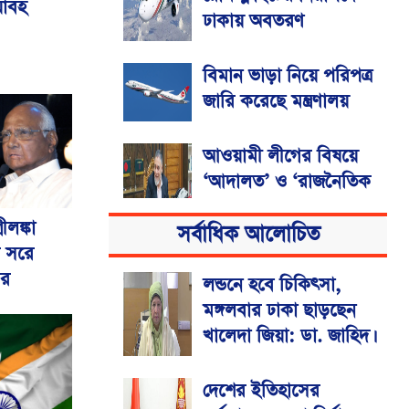
য়াবহ
ঢাকায় অবতরণ
বিমান ভাড়া নিয়ে পরিপত্র
জারি করেছে মন্ত্রণালয়
আওয়ামী লীগের বিষয়ে
‘আদালত’ ও ‘রাজনৈতিক
ফয়সালার’ অপেক্ষায়
ীলঙ্কা
সর্বাধিক আলোচিত
থাকবেন সিইসি
ে সরে
ার
লন্ডনে হবে চিকিৎসা,
রংপুরে ঘন কুয়াশায় ৬
মঙ্গলবার ঢাকা ছাড়ছেন
গাড়ির সংঘর্ষ, আহত ২৫
খালেদা জিয়া: ডা. জাহিদ।
বিএসএমএমইউয়ের
দেশের ইতিহাসের
নতুন নাম বাংলাদেশ