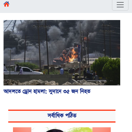
আদলতে ড্রোন হামলা: সুদানে ৩৫ জন নিহত
সর্বাধিক পঠিত