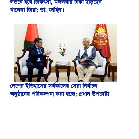
লন্ডনে হবে চিকিৎসা, মঙ্গলবার ঢাকা ছাড়ছেন
খালেদা জিয়া: ডা. জাহিদ।
বিমান ভাড়া নিয়ে পরিপত্র জারি করেছে মন্ত্রণালয়
দেশের ইতিহাসের সর্বকালের সেরা নির্বাচন
অনুষ্ঠানের পরিকল্পনা করা হচ্ছে: প্রধান উপদেষ্টা
আওয়ামী লীগের বিষয়ে ‘আদালত’ ও ‘রাজনৈতিক
ফয়সালার’ অপেক্ষায় থাকবেন সিইসি