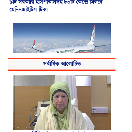
৯টি সরকারি হাসপাতালসহ ৮০টি কেন্দ্রে মিলবে
মেনিনজাইটিস টিকা
সর্বাধিক আলোচিত
বোমার হুমকিকে উড়োখবর বলছে বিমান, রোম
ফ্লাইটের নিরাপদে ঢাকায় অবতরণ