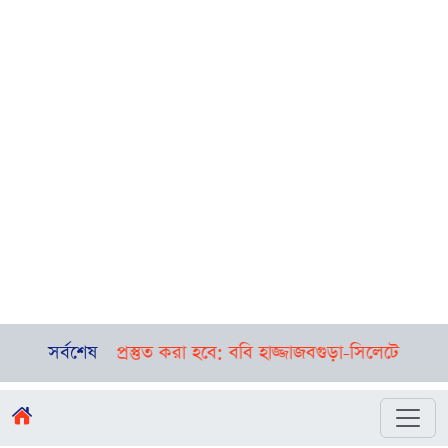
্তুত করা হবে: ববি হাজ্জাজ
সর্বশেষ
বগুড়া-সিলেটে পৃথক দুর্ঘটনা, এক সকা