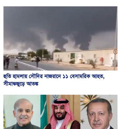
হুতি হামলায় সৌদির নাজরানে ১১ বেসামরিক আহত,
সীমান্তজুড়ে আতঙ্ক