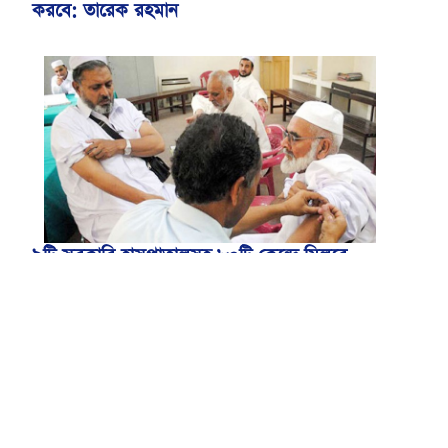
করবে: তারেক রহমান
৯টি সরকারি হাসপাতালসহ ৮০টি কেন্দ্রে মিলবে
মেনিনজাইটিস টিকা