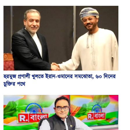
হরমুজ প্রণালী খুলতে ইরান-ওমানের সমঝোতা, ৬০ দিনের
চুক্তির পথে