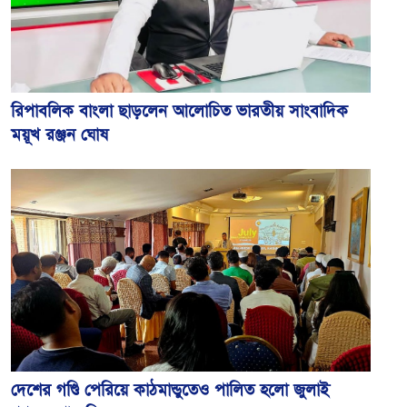
রিপাবলিক বাংলা ছাড়লেন আলোচিত ভারতীয় সাংবাদিক
ময়ূখ রঞ্জন ঘোষ
দেশের গণ্ডি পেরিয়ে কাঠমান্ডুতেও পালিত হলো জুলাই