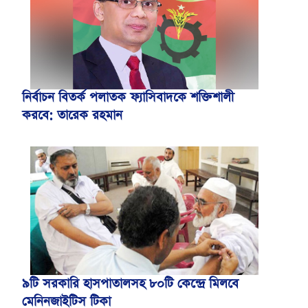
নির্বাচন বিতর্ক পলাতক ফ্যাসিবাদকে শক্তিশালী
করবে: তারেক রহমান
৯টি সরকারি হাসপাতালসহ ৮০টি কেন্দ্রে মিলবে
মেনিনজাইটিস টিকা