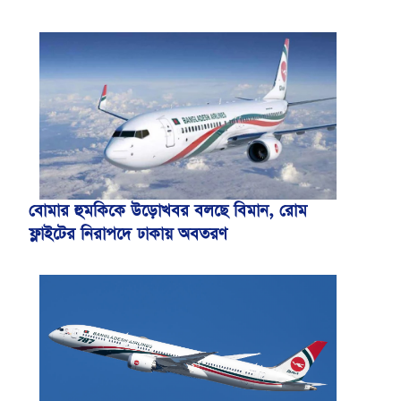
বোমার হুমকিকে উড়োখবর বলছে বিমান, রোম
ফ্লাইটের নিরাপদে ঢাকায় অবতরণ