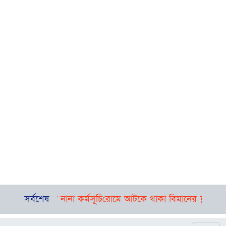
দিনভর নানা কর্মসূচি
সর্বশেষ
রোমে আটকে থাকা বিমানের ফ্লাইট ঢাকায় পৌঁছে