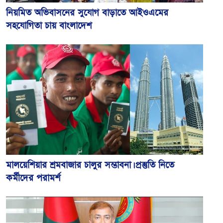
নিয়মিত অভিবাসনের সুযোগ বাড়াতে আইওএমের
সহযোগিতা চায় বাংলাদেশ
মালয়েশিয়ার শ্রমবাজার চালুর সম্ভাবনা। প্রস্তুতি নিতে
কর্মীদের পরামর্শ